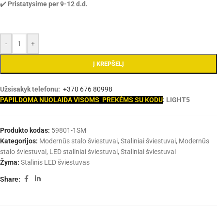
✔️
Pristatysime per 9-12 d.d.
-
+
Į KREPŠELĮ
Užsisakyk telefonu:
+370 676 80998
PAPILDOMA NUOLAIDA VISOMS PREKĖMS SU KODU
: LIGHT5
Produkto kodas:
59801-1SM
Kategorijos:
Modernūs stalo šviestuvai, Staliniai šviestuvai
,
Modernūs
stalo šviestuvai
,
LED staliniai šviestuvai
,
Staliniai šviestuvai
Žyma:
Stalinis LED šviestuvas
Share: