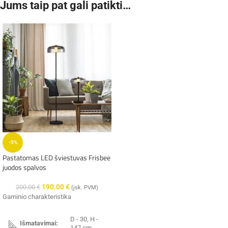
Jums taip pat gali patikti…
-5%
Pastatomas LED šviestuvas Frisbee
juodos spalvos
190.00
€
200.00
€
(įsk. PVM)
Gaminio charakteristika
D - 30, H -
Išmatavimai:
147 cm