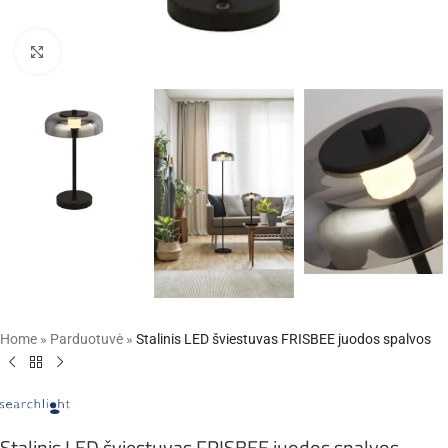
Click to enlarge
Home
»
Parduotuvė
»
Stalinis LED šviestuvas FRISBEE juodos spalvos
Stalinis LED šviestuvas FRISBEE juodos spalvos