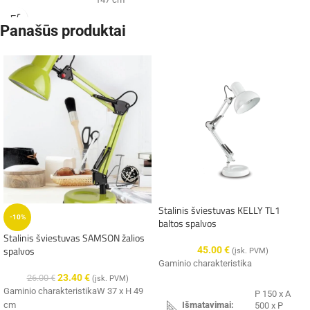
Panašūs produktai
Integruotas
LED, 10W,
Galingumas:
249lm,
3000K
IP20
Hermetiškumas:
Spalva:
juoda
metalas /
Medžiaga:
stiklas
Stalinis šviestuvas KELLY TL1
-10%
baltos spalvos
Searchlight
Gamintojas:
Stalinis šviestuvas SAMSON žalios
(Anglija)
spalvos
45.00
€
(įsk. PVM)
Gaminio charakteristika
23.40
€
26.00
€
(įsk. PVM)
✔️
Pristatysime per 9-14 d.d.
Gaminio charakteristikaW 37 x H 49
P 150 x A
cm
Išmatavimai:
500 x P