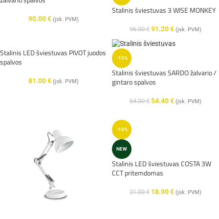
Stalinis šviestuvas 3 WISE MONKEY
90.00
€
(įsk. PVM)
91.20
€
96.00
€
(įsk. PVM)
Stalinis LED šviestuvas PIVOT juodos
-15%
spalvos
Stalinis šviestuvas SARDO žalvario /
gintaro spalvos
81.00
€
(įsk. PVM)
54.40
€
64.00
€
(įsk. PVM)
-10%
NEW
Stalinis LED šviestuvas COSTA 3W
CCT pritemdomas
18.90
€
21.00
€
(įsk. PVM)