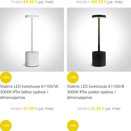
69.30
€
160.55
€
77.00
€
169.00
€
(įsk. PVM)
(įsk. PVM)
-10%
-10%
Stalinis LED šviestuvas 61100/W
Stalinis LED šviestuvas 61100/B
3000K IP54 baltos spalvos /
3000K IP54 juodos spalvos /
dimeriuojamas
dimeriuojamas
27.00
€
32.40
€
30.00
€
36.00
€
(įsk. PVM)
(įsk. PVM)
-10%
-10%