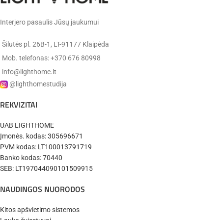
Interjero pasaulis Jūsų jaukumui
Šilutės pl. 26B-1, LT-91177 Klaipėda
Mob. telefonas: +370 676 80998
info@lighthome.lt
@lighthomestudija
REKVIZITAI
UAB LIGHTHOME
Įmonės. kodas: 305696671
PVM kodas: LT100013791719
Banko kodas: 70440
SEB: LT197044090101509915
NAUDINGOS NUORODOS
Kitos apšvietimo sistemos