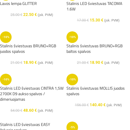
Lavos lempa GLITTER
Stalinis LED šviestuvas TACOMA
1.6W
22.50
€
25.00
€
(įsk. PVM)
15.30
€
17.00
€
(įsk. PVM)
-10%
-10%
Stalinis šviestuvas BRUNO+RGB
Stalinis šviestuvas BRUNO+RGB
juodos spalvos
baltos spalvos
18.90
€
18.90
€
21.00
€
21.00
€
(įsk. PVM)
(įsk. PVM)
-10%
-10%
Stalinis LED šviestuvas CINTRA 1,5W
Stalinis šviestuvas MOLLIS juodos
2700K D9 aukso spalvos /
spalvos
dimeriuojamas
140.40
€
156.00
€
(įsk. PVM)
48.60
€
54.00
€
(įsk. PVM)
Stalinis LED šviestuvas EASY
-5%
žalvario spalvos