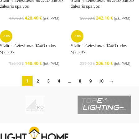
Stalinis šviestuvas BIANCO baltos/
Stalinis šviestuvas BIANCO baltos/
žalvario spalvos
žalvario spalvos
428.40
€
242.10
€
476.00
€
269.00
€
(įsk. PVM)
(įsk. PVM)
-10%
-10%
Stalinis šviestuvas TAVO rudos
Stalinis šviestuvas TAVO rudos
spalvos
spalvos
140.40
€
206.10
€
156.00
€
229.00
€
(įsk. PVM)
(įsk. PVM)
1
2
3
4
…
8
9
10
→