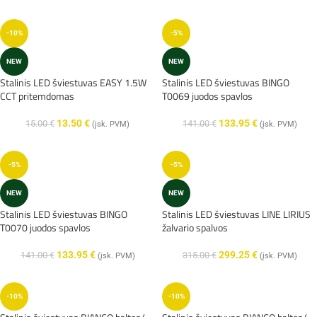
-10%
-5%
NEW
NEW
Stalinis LED šviestuvas EASY 1.5W
Stalinis LED šviestuvas BINGO
CCT pritemdomas
T0069 juodos spavlos
13.50
€
133.95
€
15.00
€
141.00
€
(įsk. PVM)
(įsk. PVM)
-5%
-5%
NEW
NEW
Stalinis LED šviestuvas BINGO
Stalinis LED šviestuvas LINE LIRIUS
T0070 juodos spavlos
žalvario spalvos
133.95
€
299.25
€
141.00
€
315.00
€
(įsk. PVM)
(įsk. PVM)
-10%
-10%