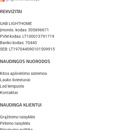
REKVIZITAI
UAB LIGHTHOME
Įmonės. kodas: 305696671
PVM kodas: LT100013791719
Banko kodas: 70440
SEB: LT197044090101509915
NAUDINGOS NUORODOS
Kitos apšvietimo sistemos
Lauko šviestuvai
Led lemputės
Kontaktai
NAUDINGA KLIENTUI
Grąžinimo taisyklės
Pirkimo taisyklės
Privatumo politika