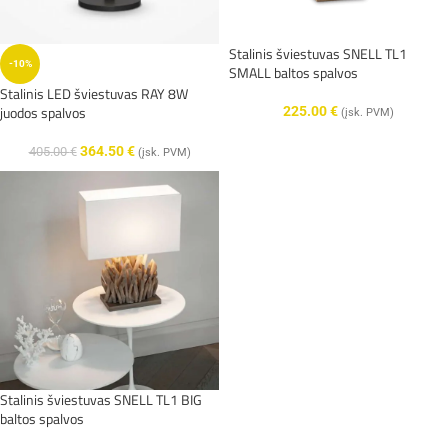
Stalinis šviestuvas SNELL TL1
-10%
SMALL baltos spalvos
Stalinis LED šviestuvas RAY 8W
juodos spalvos
225.00
€
(įsk. PVM)
364.50
€
405.00
€
(įsk. PVM)
Stalinis šviestuvas SNELL TL1 BIG
baltos spalvos