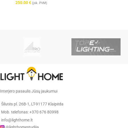
250.00
€
(įsk. PVM)
Interjero pasaulis Jūsų jaukumui
Šilutės pl. 26B-1, LT-91177 Klaipėda
Mob. telefonas: +370 676 80998
info@lighthome.lt
@lighthomestudija