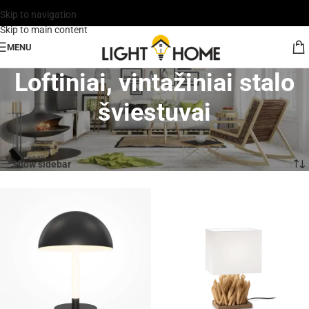
Skip to navigation
Skip to main content
MENU
Loftiniai, vintažiniai stalo
šviestuvai
Rodomi visi rezultatai: 3
Show sidebar