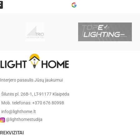
Interjero pasaulis Jūsų jaukumui
Šilutės pl. 26B-1, LT-91177 Klaipėda
Mob. telefonas: +370 676 80998
info@lighthome.lt
@lighthomestudija
REKVIZITAI