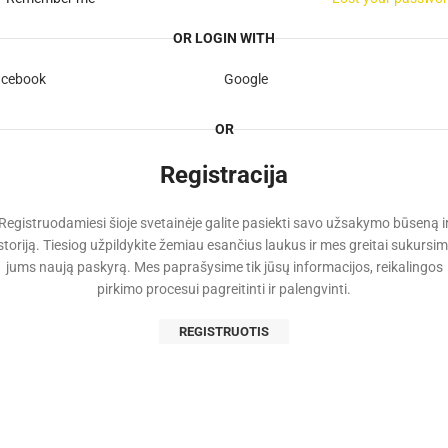
OR LOGIN WITH
acebook
Google
OR
Registracija
Registruodamiesi šioje svetainėje galite pasiekti savo užsakymo būseną i
storiją. Tiesiog užpildykite žemiau esančius laukus ir mes greitai sukursi
jums naują paskyrą. Mes paprašysime tik jūsų informacijos, reikalingos
pirkimo procesui pagreitinti ir palengvinti.
REGISTRUOTIS