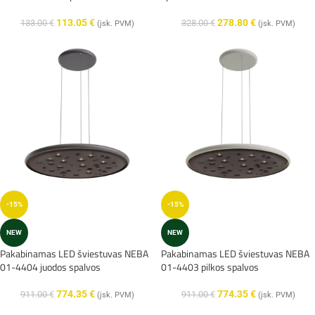
113.05
€
278.80
€
133.00
€
328.00
€
(įsk. PVM)
(įsk. PVM)
-15%
-15%
NEW
NEW
Pakabinamas LED šviestuvas NEBA
Pakabinamas LED šviestuvas NEBA
01-4404 juodos spalvos
01-4403 pilkos spalvos
774.35
€
774.35
€
911.00
€
911.00
€
(įsk. PVM)
(įsk. PVM)