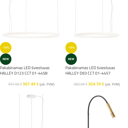
-15%
-15%
NEW
NEW
Pakabinamas LED šviestuvas
Pakabinamas LED šviestuvas
HALLEY D123 CCT 01-4458
HALLEY D93 CCT 01-4457
507.45
€
324.70
€
597.00
€
382.00
€
(įsk. PVM)
(įsk. PVM)