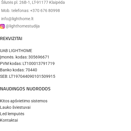
Šilutės pl. 26B-1, LT-91177 Klaipėda
Mob. telefonas: +370 676 80998
info@lighthome.lt
@lighthomestudija
REKVIZITAI
UAB LIGHTHOME
Įmonės. kodas: 305696671
PVM kodas: LT100013791719
Banko kodas: 70440
SEB: LT197044090101509915
NAUDINGOS NUORODOS
Kitos apšvietimo sistemos
Lauko šviestuvai
Led lemputės
Kontaktai