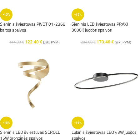
-15%
-15%
Sieninis šviestuvas PIVOT 01-2368
Sieninis LED šviestuvas PRAXI
baltos spalvos
3000K juodos spalvos
122.40
€
173.40
€
144.00
€
204.00
€
(įsk. PVM)
(įsk. PVM)
-15%
-15%
Sieninis LED šviestuvas SCROLL
Lubinis šviestuvas LEO 43W juodos
15W bronzinės spalvos
spalvos