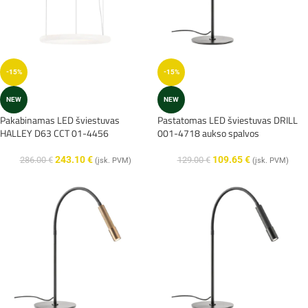
-15%
-15%
NEW
NEW
Pakabinamas LED šviestuvas
Pastatomas LED šviestuvas DRILL
HALLEY D63 CCT 01-4456
001-4718 aukso spalvos
243.10
€
109.65
€
286.00
€
129.00
€
(įsk. PVM)
(įsk. PVM)