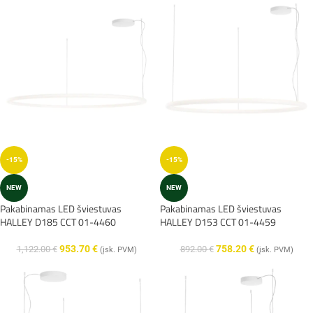
-15%
-15%
NEW
NEW
Pakabinamas LED šviestuvas
Pakabinamas LED šviestuvas
HALLEY D185 CCT 01-4460
HALLEY D153 CCT 01-4459
953.70
€
758.20
€
1,122.00
€
892.00
€
(įsk. PVM)
(įsk. PVM)