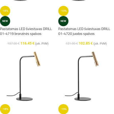
-15%
-15%
NEW
NEW
Pastatomas LED šviestuvas DRILL
Pastatomas LED šviestuvas DRILL
01-4719 bronzinės spalvos
01-4720 juodos spalvos
116.45
€
102.85
€
137.00
€
121.00
€
(įsk. PVM)
(įsk. PVM)
-15%
-15%