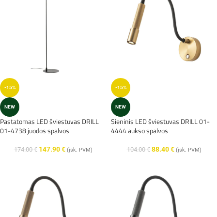
-15%
-15%
NEW
NEW
Pastatomas LED šviestuvas DRILL
Sieninis LED šviestuvas DRILL 01-
01-4738 juodos spalvos
4444 aukso spalvos
147.90
€
88.40
€
174.00
€
104.00
€
(įsk. PVM)
(įsk. PVM)