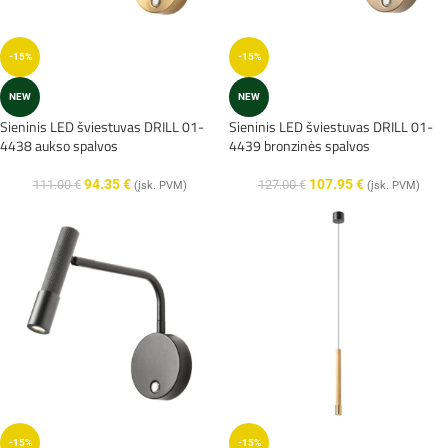
-15%
-15%
NEW
NEW
Sieninis LED šviestuvas DRILL 01-
Sieninis LED šviestuvas DRILL 01-
4438 aukso spalvos
4439 bronzinės spalvos
94.35
€
107.95
€
111.00
€
127.00
€
(įsk. PVM)
(įsk. PVM)
-15%
-15%