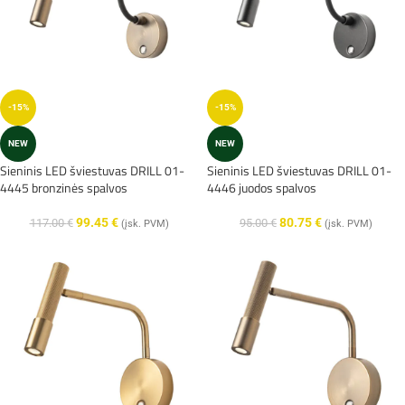
-15%
-15%
NEW
NEW
Sieninis LED šviestuvas DRILL 01-
Sieninis LED šviestuvas DRILL 01-
4445 bronzinės spalvos
4446 juodos spalvos
99.45
€
80.75
€
117.00
€
95.00
€
(įsk. PVM)
(įsk. PVM)