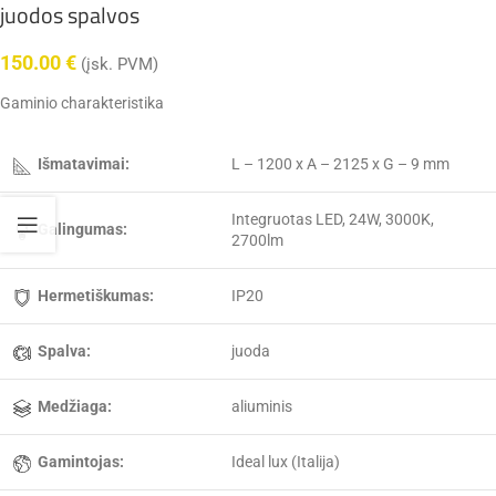
juodos spalvos
150.00
€
(įsk. PVM)
Gaminio charakteristika
Išmatavimai:
L – 1200 x A – 2125 x G – 9 mm
Integruotas LED, 24W, 3000K,
Galingumas:
2700lm
Hermetiškumas:
IP20
Spalva:
juoda
Medžiaga:
aliuminis
Gamintojas:
Ideal lux (Italija)