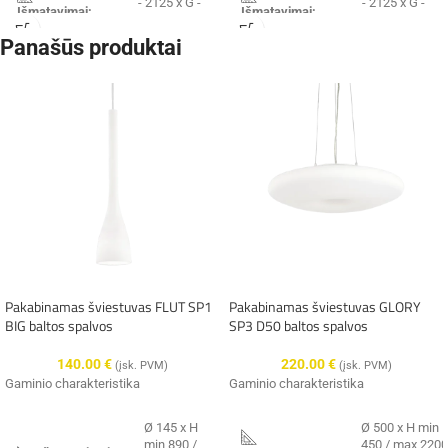
- 2125 x G -
- 2125 x G -
Išmatavimai:
Išmatavimai:
9 mm
9 mm
Panašūs produktai
Integruotas
Integruotas
LED, 24W,
LED, 24W,
Galingumas:
Galingumas:
3000K,
3000K,
2700lm
2700lm
IP20
IP20
Hermetiškumas:
Hermetiškumas:
Spalva:
balta
Spalva:
juoda
Medžiaga:
aliuminis
Medžiaga:
aliuminis
Pakabinamas šviestuvas FLUT SP1
Pakabinamas šviestuvas GLORY
BIG baltos spalvos
SP3 D50 baltos spalvos
Ideal lux
Ideal lux
Gamintojas:
Gamintojas:
(Italija)
(Italija)
140.00
€
220.00
€
(įsk. PVM)
(įsk. PVM)
Gaminio charakteristika
Gaminio charakteristika
✔️
Pristatysime per 9-14 d.d.
✔️
Pristatysime per 9-14 d.d.
Ø 145 x H
Ø 500 x H min
min 890 /
450 / max 2200