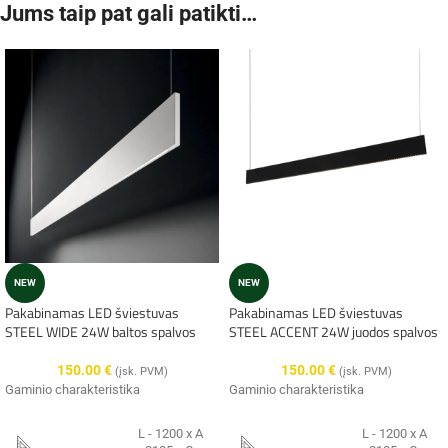
Jums taip pat gali patikti…
NEW
NEW
Pakabinamas LED šviestuvas
Pakabinamas LED šviestuvas
STEEL WIDE 24W baltos spalvos
STEEL ACCENT 24W juodos spalvos
150.00
€
150.00
€
(įsk. PVM)
(įsk. PVM)
Gaminio charakteristika
Gaminio charakteristika
L - 1200 x A
L - 1200 x A