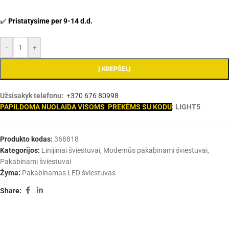
✔️
Pristatysime per 9-14 d.d.
-
+
Į KREPŠELĮ
Užsisakyk telefonu:
+370 676 80998
PAPILDOMA NUOLAIDA VISOMS PREKĖMS SU KODU
: LIGHT5
Produkto kodas:
368818
Kategorijos:
Linijiniai šviestuvai
,
Modernūs pakabinami šviestuvai
,
Pakabinami šviestuvai
Žyma:
Pakabinamas LED šviestuvas
Share: