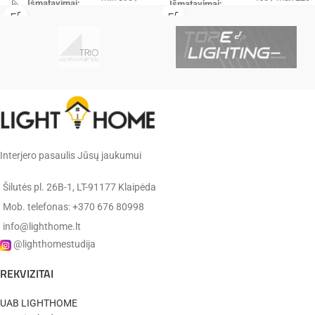
Išmatavimai:
Išmatavimai:
max 2640
mm
mm
Galingumas:
3 x E27, 60W
1 x E27,
Galingumas:
60W
IP20
Hermetiškumas:
IP20
Hermetiškumas:
Spalva:
balta
Spalva:
balta
Interjero pasaulis Jūsų jaukumui
Medžiaga:
metalas/stikla
metalas /
Šilutės pl. 26B-1, LT-91177 Klaipėda
Medžiaga:
Ideal Lux
stiklas
Gamintojas:
(Italija)
Mob. telefonas: +370 676 80998
info@lighthome.lt
Ideal Lux
Gamintojas:
(Italija)
@lighthomestudija
✔️
Pristatysime per 10-14 d.d.
REKVIZITAI
✔️
Pristatysime per 7-12 d.d.
UAB LIGHTHOME