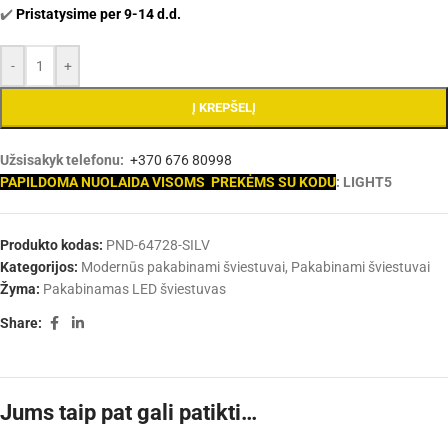
✔️
Pristatysime per 9-14 d.d.
-
+
Į KREPŠELĮ
Užsisakyk telefonu:
+370 676 80998
PAPILDOMA NUOLAIDA VISOMS PREKĖMS SU KODU
: LIGHT5
Produkto kodas:
PND-64728-SILV
Kategorijos:
Modernūs pakabinami šviestuvai
,
Pakabinami šviestuvai
Žyma:
Pakabinamas LED šviestuvas
Share:
Jums taip pat gali patikti…