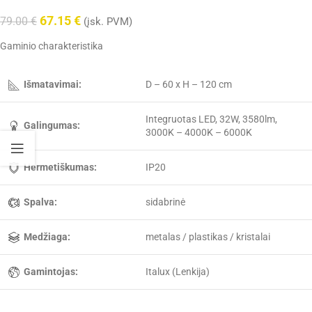
67.15
€
79.00
€
(įsk. PVM)
Gaminio charakteristika
Išmatavimai:
D – 60 x H – 120 cm
Integruotas LED, 32W, 3580lm,
Galingumas:
3000K – 4000K – 6000K
Hermetiškumas:
IP20
Spalva:
sidabrinė
Medžiaga:
metalas / plastikas / kristalai
Gamintojas:
Italux (Lenkija)