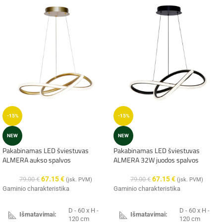
-15%
-15%
NEW
NEW
Pakabinamas LED šviestuvas
Pakabinamas LED šviestuvas
ALMERA aukso spalvos
ALMERA 32W juodos spalvos
67.15
€
67.15
€
79.00
€
79.00
€
(įsk. PVM)
(įsk. PVM)
Gaminio charakteristika
Gaminio charakteristika
D - 60 x H -
D - 60 x H -
Išmatavimai:
Išmatavimai:
120 cm
120 cm