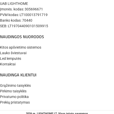
UAB LIGHTHOME
Įmonės. kodas: 305696671
✔️
Pristatysime per 1-3 d.d.
PVM kodas: LT100013791719
Banko kodas: 70440
SEB: LT197044090101509915
NAUDINGOS NUORODOS
Kitos apšvietimo sistemos
Lauko šviestuvai
Led lemputės
Kontaktai
NAUDINGA KLIENTUI
Grąžinimo taisyklės
Pirkimo taisyklės
Privatumo politika
Prekių pristatymas
2026 m. LIGHTHOME.LT. Visos teisės saugomos