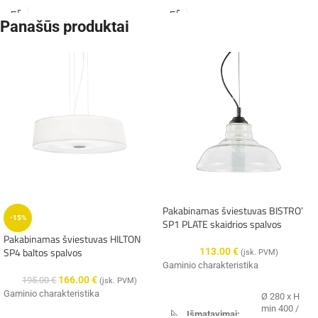
Panašūs produktai
Integruotas
Integruotas
LED, 32W,
LED, 32W,
3580lm,
3580lm,
Galingumas:
Galingumas:
3000K -
3000K -
4000K -
4000K -
6000K
6000K
IP20
IP20
Hermetiškumas:
Hermetiškumas:
Spalva:
aukso
Spalva:
juoda
metalas /
metalas /
Pakabinamas šviestuvas BISTRO’
Medžiaga:
Medžiaga:
akrilas
plastikas /
-15%
SP1 PLATE skaidrios spalvos
kristalai
Pakabinamas šviestuvas HILTON
SP4 baltos spalvos
113.00
€
Italux
(įsk. PVM)
Gamintojas:
(Lenkija)
Italux
Gaminio charakteristika
Gamintojas:
(Lenkija)
166.00
€
195.00
€
(įsk. PVM)
Gaminio charakteristika
Ø 280 x H
min 400 /
✔️
Pristatysime per 9-14 d.d.
Išmatavimai: