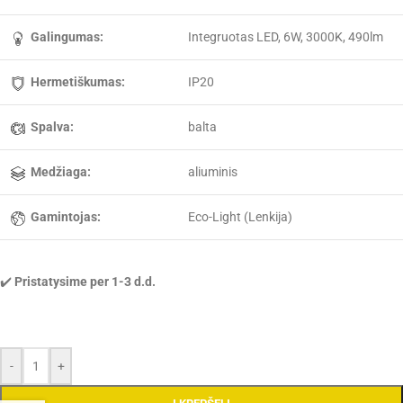
Galingumas:
Integruotas LED, 6W, 3000K, 490lm
Hermetiškumas:
IP20
Spalva:
balta
Medžiaga:
aliuminis
Gamintojas:
Eco-Light (Lenkija)
✔️
Pristatysime per 1-3 d.d.
-
+