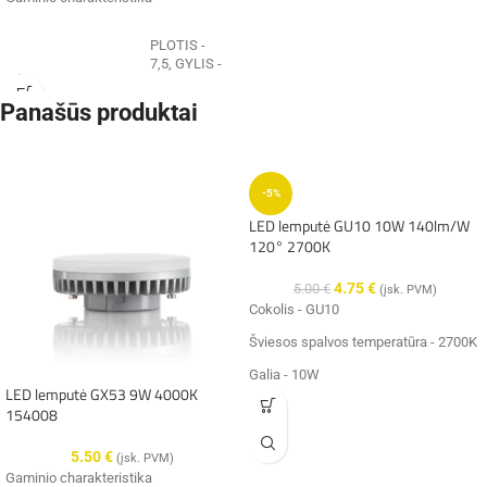
PLOTIS -
7,5, GYLIS -
Išmatavimai:
7,5 ,
AUKŠTIS -
Panašūs produktai
2,9 cm
Integruotas
LED, 6W,
-5%
Galingumas:
4000K,
LED lemputė GU10 10W 140lm/W
490lm
120° 2700K
4.75
€
5.00
€
IP20
(įsk. PVM)
Hermetiškumas:
Cokolis - GU10
Šviesos spalvos temperatūra - 2700K
Spalva:
balta
Galia - 10W
LED lemputė GX53 9W 4000K
Medžiaga:
aliuminis
Šviesos srautas - 1400lm
154008
Maitinimo įtampa, V - 230V
5.50
€
Eco-Light
(įsk. PVM)
Gamintojas:
(Lenkija)
Gaminio charakteristika