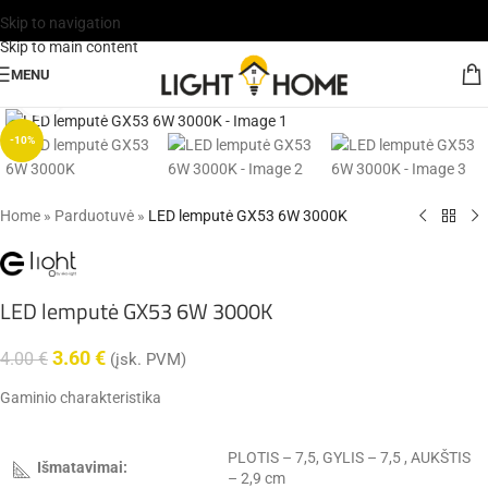
Skip to navigation
Skip to main content
MENU
Click to enlarge
-10%
Home
»
Parduotuvė
»
LED lemputė GX53 6W 3000K
LED lemputė GX53 6W 3000K
3.60
€
4.00
€
(įsk. PVM)
Gaminio charakteristika
PLOTIS – 7,5, GYLIS – 7,5 , AUKŠTIS
Išmatavimai:
– 2,9 cm