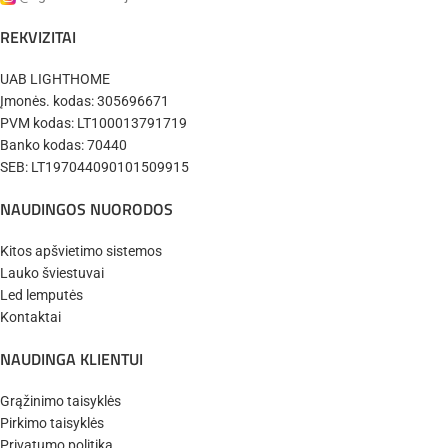
✔️
Pristatysime per 9-14 d.d.
REKVIZITAI
UAB LIGHTHOME
Įmonės. kodas: 305696671
PVM kodas: LT100013791719
Banko kodas: 70440
SEB: LT197044090101509915
NAUDINGOS NUORODOS
Kitos apšvietimo sistemos
Lauko šviestuvai
Led lemputės
Kontaktai
NAUDINGA KLIENTUI
Grąžinimo taisyklės
Pirkimo taisyklės
Privatumo politika