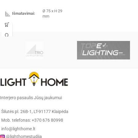
Ø 75 x H 29
Išmatavimai:
mm
✔️
Pristatysime per 1-3 d.d.
Integruotas
LED, 9W,
Galingumas:
4000K,
1000lm
IP20
Hermetiškumas:
Spalva:
balta
metalas /
Interjero pasaulis Jūsų jaukumui
Medžiaga:
plastikas
Šilutės pl. 26B-1, LT-91177 Klaipėda
Ideal Lux
Gamintojas:
Mob. telefonas: +370 676 80998
(Italija)
info@lighthome.lt
@lighthomestudija