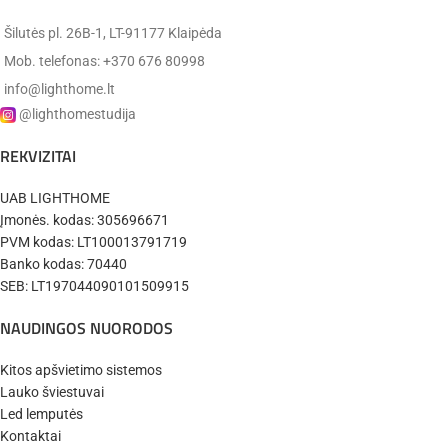
Šilutės pl. 26B-1, LT-91177 Klaipėda
Mob. telefonas: +370 676 80998
info@lighthome.lt
@lighthomestudija
REKVIZITAI
UAB LIGHTHOME
Įmonės. kodas: 305696671
PVM kodas: LT100013791719
Banko kodas: 70440
SEB: LT197044090101509915
NAUDINGOS NUORODOS
Kitos apšvietimo sistemos
Lauko šviestuvai
Led lemputės
Kontaktai