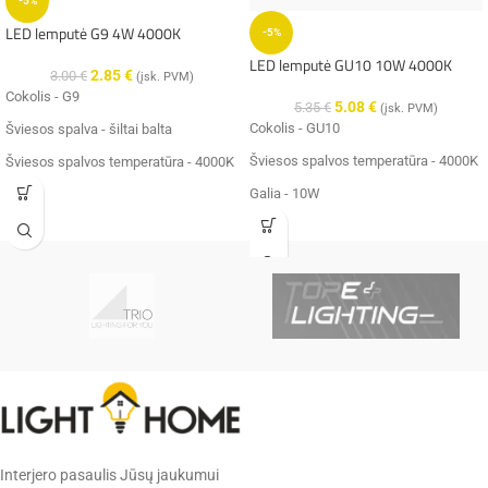
-5%
LED lemputė G9 4W 4000K
-5%
LED lemputė GU10 10W 4000K
2.85
€
3.00
€
(įsk. PVM)
Cokolis - G9
5.08
€
5.35
€
(įsk. PVM)
Cokolis - GU10
Šviesos spalva - šiltai balta
Šviesos spalvos temperatūra - 4000K
Šviesos spalvos temperatūra - 4000K
Galia - 10W
Galia - 4W
Šviesos srautas - 1400lm
Šviesos srautas - 350lm
✔️
Pristatysime per 1-3 d.d.
Maitinimo įtampa, V - 230V
✔️
Pristatysime per 1-3 d.d.
Interjero pasaulis Jūsų jaukumui