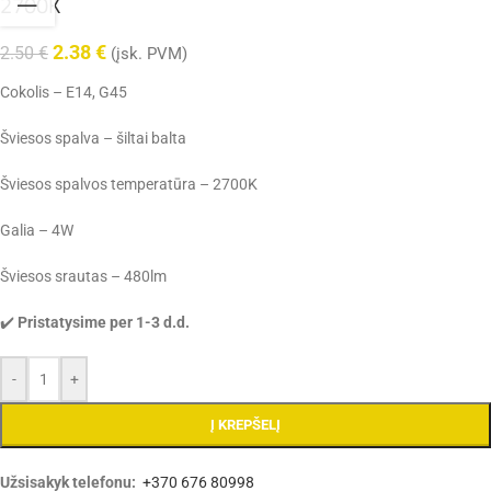
2700K
2.38
€
2.50
€
(įsk. PVM)
Cokolis – E14, G45
Šviesos spalva – šiltai balta
Šviesos spalvos temperatūra – 2700K
Galia – 4W
Šviesos srautas – 480lm
✔️
Pristatysime per 1-3 d.d.
-
+
Į KREPŠELĮ
Užsisakyk telefonu:
+370 676 80998