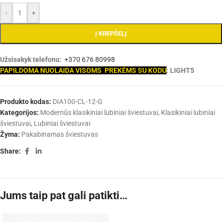
-
+
Į KREPŠELĮ
Užsisakyk telefonu:
+370 676 80998
PAPILDOMA NUOLAIDA VISOMS PREKĖMS SU KODU
: LIGHT5
Produkto kodas:
DIA100-CL-12-G
Kategorijos:
Modernūs klasikiniai lubiniai šviestuvai
,
Klasikiniai lubiniai
šviestuvai
,
Lubiniai šviestuvai
Žyma:
Pakabinamas šviestuvas
Share:
Jums taip pat gali patikti…