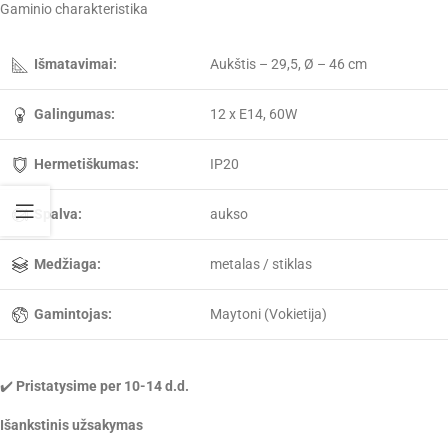
Gaminio charakteristika
Išmatavimai:
Aukštis – 29,5, Ø – 46 cm
Galingumas:
12 x E14, 60W
Hermetiškumas:
IP20
Spalva:
aukso
Medžiaga:
metalas / stiklas
Gamintojas:
Maytoni (Vokietija)
✔️
Pristatysime per 10-14 d.d.
Išankstinis užsakymas