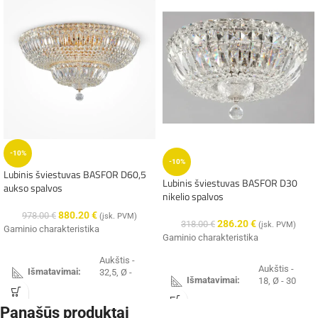
-10%
-10%
Lubinis šviestuvas BASFOR D60,5
Lubinis šviestuvas BASFOR D30
aukso spalvos
nikelio spalvos
880.20
€
978.00
€
(įsk. PVM)
286.20
€
318.00
€
(įsk. PVM)
Gaminio charakteristika
Gaminio charakteristika
Aukštis -
Aukštis -
Išmatavimai:
32,5, Ø -
Išmatavimai:
18, Ø - 30
60,5 cm
cm
Panašūs produktai