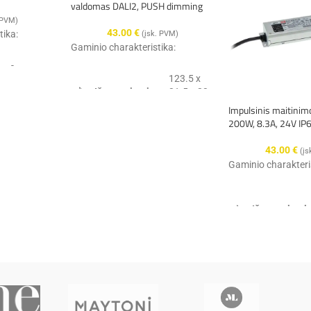
valdomas DALI2, PUSH dimming
 PVM)
43.00
€
tika:
(įsk. PVM)
Gaminio charakteristika:
-
123.5 x
Išmatavimai:
81.5 x 23
2 metai
mm
Impulsinis maitinim
200W, 8.3A, 24V IP
Garantija
3 metai
IP 20
43.00
€
(įs
Gaminio charakteri
IP 20
* plastikas
Hermetiškumas:
- pilkas
(neapdorotiems
Išmatavimai:
ir sidabriniams
Spalva:
balta
profiliams),
- juodas,
Maitinimo
180–
Garantija
- baltas,
įtampa:
295V
- nerūdijantis
* aliuminis
- sidabras,
Gamintojas:
Meanwell
Hermetiškumas: