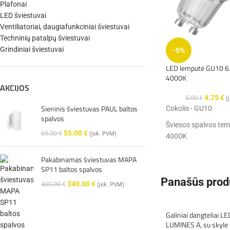
Plafonai
LED šviestuvai
Ventiliatoriai, daugiafunkciniai šviestuvai
Techninių patalpų šviestuvai
Grindiniai šviestuvai
-5%
LED lemputė GU10 6
4000K
AKCIJOS
4.75
€
5.00
€
(
Sieninis šviestuvas PAUL baltos
Cokolis - GU10
spalvos
Šviesos spalvos tem
55.00
€
65.00
€
(įsk. PVM)
4000K
Galia - 6.1W
Pakabinamas šviestuvas MAPA
SP11 baltos spalvos
Šviesos srautas - 5
Panašūs prod
340.00
€
400.00
€
(įsk. PVM)
Galiniai dangteliai LED
LUMINES A, su skyle