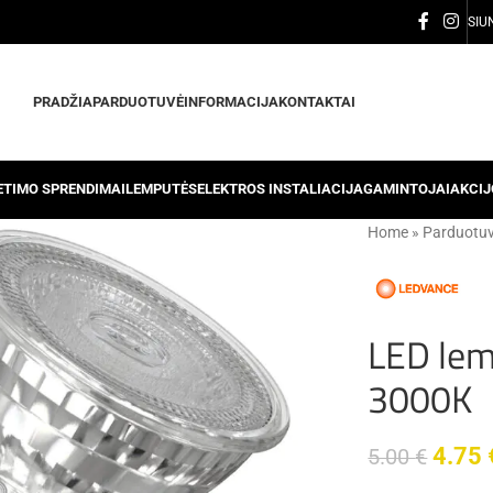
SIU
PRADŽIA
PARDUOTUVĖ
INFORMACIJA
KONTAKTAI
IETIMO SPRENDIMAI
LEMPUTĖS
ELEKTROS INSTALIACIJA
GAMINTOJAI
AKCIJ
Home
»
Parduotu
LED le
3000K
4.75
5.00
€