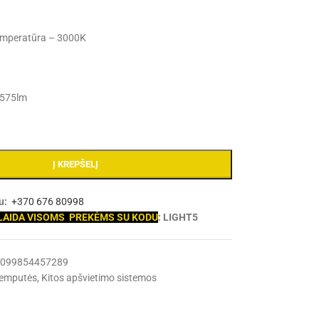
temperatūra – 3000K
 575lm
Į KREPŠELĮ
nu:
+370 676 80998
LAIDA VISOMS PREKĖMS SU KODU
: LIGHT5
4099854457289
lemputės
,
Kitos apšvietimo sistemos