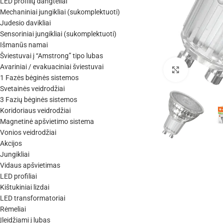
LED profilių dangteliai
Mechaniniai jungikliai (sukomplektuoti)
Judesio davikliai
Sensoriniai jungikliai (sukomplektuoti)
Išmanūs namai
Šviestuvai į “Amstrong” tipo lubas
Avariniai / evakuaciniai šviestuvai
Click to enl
1 Fazės bėginės sistemos
Svetainės veidrodžiai
3 Fazių bėginės sistemos
Koridoriaus veidrodžiai
Magnetinė apšvietimo sistema
Vonios veidrodžiai
Akcijos
Jungikliai
Vidaus apšvietimas
LED profiliai
Kištukiniai lizdai
LED transformatoriai
Rėmeliai
Įleidžiami į lubas