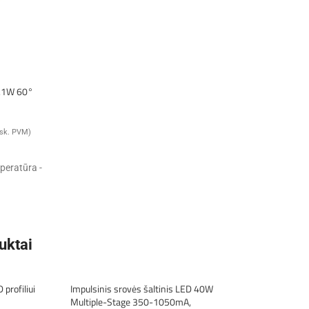
.1W 60°
įsk. PVM)
peratūra -
75lm
uktai
 profiliui
Impulsinis srovės šaltinis LED 40W
Multiple-Stage 350-1050mA,