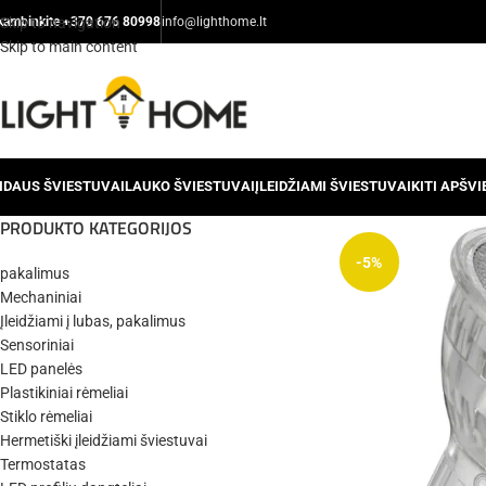
kambinkite +370 676 80998
Skip to navigation
info@lighthome.lt
Skip to main content
IDAUS ŠVIESTUVAI
LAUKO ŠVIESTUVAI
ĮLEIDŽIAMI ŠVIESTUVAI
KITI APŠV
PRODUKTO KATEGORIJOS
-5%
pakalimus
Mechaniniai
Įleidžiami į lubas, pakalimus
Sensoriniai
LED panelės
Plastikiniai rėmeliai
Stiklo rėmeliai
Hermetiški įleidžiami šviestuvai
Termostatas