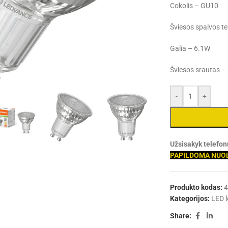
Cokolis – GU10
Šviesos spalvos 
Galia – 6.1W
Šviesos srautas –
arge
-
+
Užsisakyk telefo
PAPILDOMA NUO
Produkto kodas:
Kategorijos:
LED 
Share: