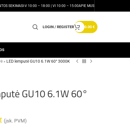
NTOS SEKIMAS
I-V 10:00 – 18:00 | VI 10:00 – 15:00
APIE MUS
LOGIN / REGISTER
0.00
€
OS
vė
»
LED lemputė GU10 6.1W 60° 3000K
mputė GU10 6.1W 60°
€
(įsk. PVM)