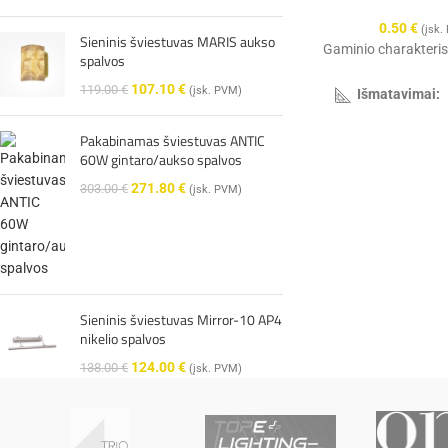
0.50
€
(įsk.
Sieninis šviestuvas MARIS aukso
Gaminio charakteris
spalvos
107.10
€
119.00
€
(įsk. PVM)
Išmatavimai:
Pakabinamas šviestuvas ANTIC
Garantija
60W gintaro/aukso spalvos
271.80
€
303.00
€
(įsk. PVM)
Hermetiškumas:
Sieninis šviestuvas Mirror-10 AP4
nikelio spalvos
Spalva:
124.00
€
138.00
€
(įsk. PVM)