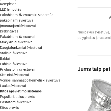
Komplektai
LED lemputės
Pakabinami šviestuvai > Modernūs
pakabinami šviestuvai
Įmontuojami šviestuvai
Drėkintuvas
Nusipirkus šviestuvą, 
Pakabinami šviestuvai
palyginti su įprastom
Mokykliniai šviestuvai
Daugiafunkciniai šviestuvai
Staliniai šviestuvai
Baldai
Lubiniai šviestuvai
Jums taip pat 
Priglaistomi šviestuvai
Sieniniai šviestuvai
Vonios, sanmazgo hermetiški šviestuvai
Lauko šviestuvai
Kitos apšvietimo sistemos
Populiariausios prekės
Pastatomi šviestuvai
Kitos prekės