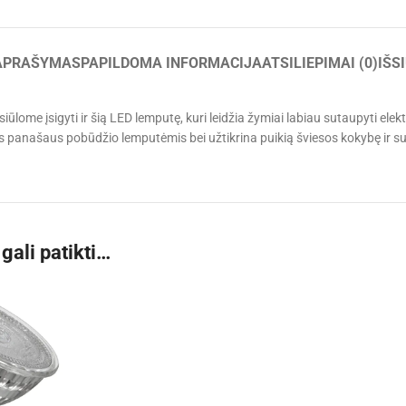
APRAŠYMAS
PAPILDOMA INFORMACIJA
ATSILIEPIMAI (0)
IŠS
siūlome įsigyti ir šią LED lemputę, kuri leidžia žymiai labiau sutaupyti 
is panašaus pobūdžio lemputėmis bei užtikrina puikią šviesos kokybę ir 
gali patikti…