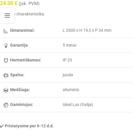
24.00
€
(įsk. PVM)
Gaminio charakteristika:
Išmatavimai:
L 2000 x H 19,5 x P 34 mm
Garantija
5 metai
Hermetiškumas:
IP 20
Spalva:
juoda
Medžiaga:
aliuminis
Gamintojas:
Ideal Lux (Italija)
✔️
Pristatysime per 9-12 d.d.