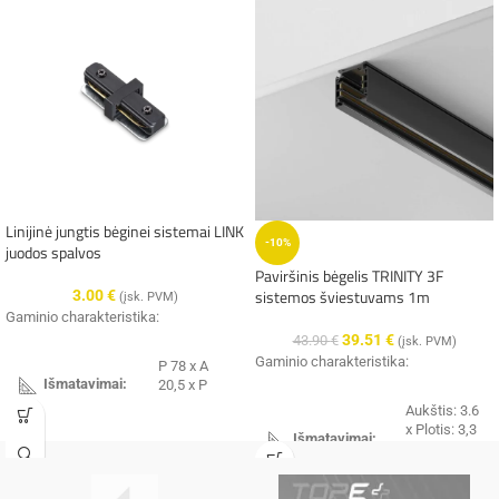
Linijinė jungtis bėginei sistemai LINK
-10%
juodos spalvos
Paviršinis bėgelis TRINITY 3F
sistemos šviestuvams 1m
3.00
€
(įsk. PVM)
Gaminio charakteristika:
39.51
€
43.90
€
(įsk. PVM)
Gaminio charakteristika:
P 78 x A
Išmatavimai:
20,5 x P
22,5 mm
Aukštis: 3.6
x Plotis: 3,3
Išmatavimai:
x Ilgis: 100
Garantija
5 metai
cm