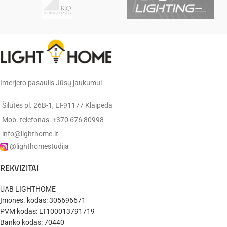
Garantija
2 metai
IP 20
Hermetiškumas:
Spalva:
juoda
IP 20
Hermetiškumas:
Medžiaga:
aliuminis
Spalva:
juoda
Interjero pasaulis Jūsų jaukumui
Ideal Lux
Gamintojas:
Medžiaga:
aliuminis
(Italija)
Šilutės pl. 26B-1, LT-91177 Klaipėda
Maytoni
Mob. telefonas: +370 676 80998
Gamintojas:
(Vokietija)
✔️
Pristatysime per 9-12 d.d.
info@lighthome.lt
@lighthomestudija
✔️
Pristatysime per 10-14 d.d.
REKVIZITAI
UAB LIGHTHOME
Įmonės. kodas: 305696671
PVM kodas: LT100013791719
Banko kodas: 70440