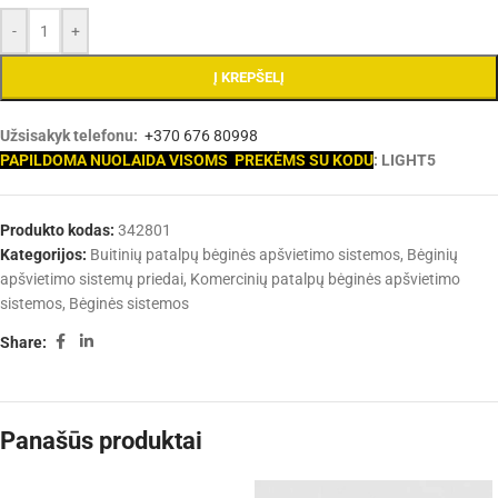
-
+
Į KREPŠELĮ
Užsisakyk telefonu:
+370 676 80998
PAPILDOMA NUOLAIDA VISOMS PREKĖMS SU KODU
: LIGHT5
Produkto kodas:
342801
Kategorijos:
Buitinių patalpų bėginės apšvietimo sistemos
,
Bėginių
apšvietimo sistemų priedai
,
Komercinių patalpų bėginės apšvietimo
sistemos
,
Bėginės sistemos
Share:
Panašūs produktai