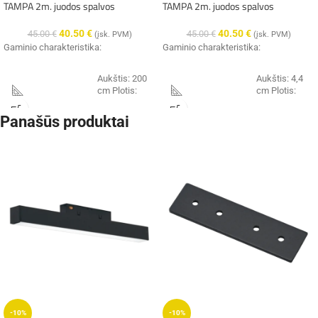
TAMPA 2m. juodos spalvos
TAMPA 2m. juodos spalvos
40.50
€
40.50
€
45.00
€
45.00
€
(įsk. PVM)
(įsk. PVM)
Gaminio charakteristika:
Gaminio charakteristika:
Aukštis: 200
Aukštis: 4,4
cm Plotis:
cm Plotis:
Išmatavimai:
Išmatavimai:
2,6 cm Ilgis:
6,2 cm Ilgis:
5,2 cm
200 cm
Panašūs produktai
Garantija
2 metai
Garantija
2 metai
IP 20
IP 20
Hermetiškumas:
Hermetiškumas:
Spalva:
juoda
Spalva:
juoda
Medžiaga:
metalas
Medžiaga:
metalas
Topelighting
Topelighting
Gamintojas:
Gamintojas:
(Lietuva)
(Lietuva)
-10%
-10%