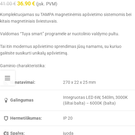
36.90
€
41.00
€
(įsk. PVM)
Komplektuojamas su TAMPA magnetinėmis apšvietimo sistemomis bei
kitais magnetiniais šviestuvais.
Valdomas “Tuya smart” programėle ar nuotolinio valdymo pultu.
Tai itin modernus apšvietimo sprendimas jūsų namams, su kuriuo
galėsite susikurti unikalų apšvietimą.
Gaminio charakteristika:
Išmatavimai:
270 x 22 x 25 mm
Integruotas LED 6W, 540lm, 3000K
Galingumas
(šiltai balta) – 6000K (balta)
Hermetiškumas:
IP 20
Spalva:
juoda