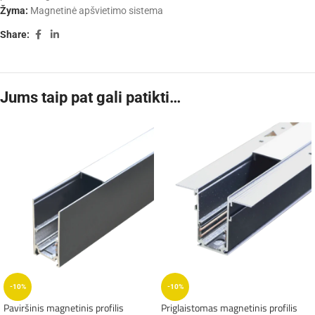
Žyma:
Magnetinė apšvietimo sistema
Share:
Jums taip pat gali patikti…
-10%
-10%
Paviršinis magnetinis profilis
Priglaistomas magnetinis profilis