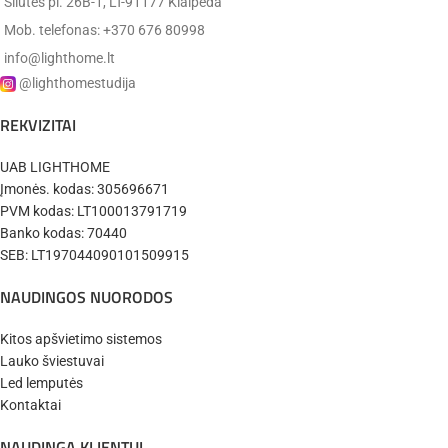
Šilutės pl. 26B-1, LT-91177 Klaipėda
Integruotas
LED 12W,
Mob. telefonas: +370 676 80998
Topelighting
1080lm,
Gamintojas:
Galingumas
(Lietuva)
3000K (šiltai
info@lighthome.lt
balta) -
@lighthomestudija
6000K
(balta)
REKVIZITAI
✔️
Turime. Pristatysime per 1-3 d.d.
IP 20
UAB LIGHTHOME
Hermetiškumas:
Įmonės. kodas: 305696671
PVM kodas: LT100013791719
Spalva:
juoda
Banko kodas: 70440
SEB: LT197044090101509915
aliuminis /
Medžiaga:
plastikas
NAUDINGOS NUORODOS
Topelighting
Kitos apšvietimo sistemos
Gamintojas:
(Lietuva)
Lauko šviestuvai
Led lemputės
Kontaktai
✔️
Turime. Pristatysime per 1-3 d.d.
NAUDINGA KLIENTUI