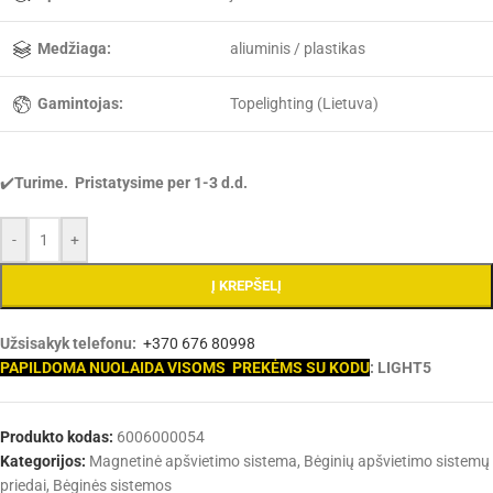
Medžiaga:
aliuminis / plastikas
Gamintojas:
Topelighting (Lietuva)
✔️
Turime. Pristatysime per 1-3 d.d.
-
+
Į KREPŠELĮ
Užsisakyk telefonu:
+370 676 80998
PAPILDOMA NUOLAIDA VISOMS PREKĖMS SU KODU
: LIGHT5
Produkto kodas:
6006000054
Kategorijos:
Magnetinė apšvietimo sistema
,
Bėginių apšvietimo sistemų
priedai
,
Bėginės sistemos