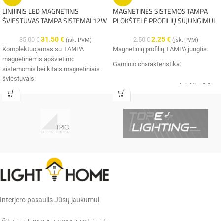
LINIJINIS LED MAGNETINIS
MAGNETINĖS SISTEMOS TAMPA
ŠVIESTUVAS TAMPA SISTEMAI 12W
PLOKŠTELĖ PROFILIŲ SUJUNGIMUI
✔️
Pristatysime per 1-3 d.d.
✔️
Pristatysime per 1-3 d.d.
31.50
€
2.25
€
35.00
€
2.50
€
(įsk. PVM)
(įsk. PVM)
Komplektuojamas su TAMPA
Magnetinių profilių TAMPA jungtis.
magnetinėmis apšvietimo
Gaminio charakteristika:
sistemomis bei kitais magnetiniais
šviestuvais.
Aukštis: 0,2
Valdomas “Tuya smart” programėle ar
cm Plotis:
Išmatavimai:
2,2 cm Ilgis:
nuotolinio valdymo pultu.
8 cm
Tai itin modernus apšvietimo
sprendimas jūsų namams, su kuriuo
Garantija
2 metai
galėsite susikurti unikalų apšvietimą.
Gaminio charakteristika:
IP 20
Hermetiškumas:
Aukštis: 2.2
cm Plotis:
Išmatavimai:
2.5 cm Ilgis:
Spalva:
juoda
Interjero pasaulis Jūsų jaukumui
30.5 cm
Medžiaga:
metalas