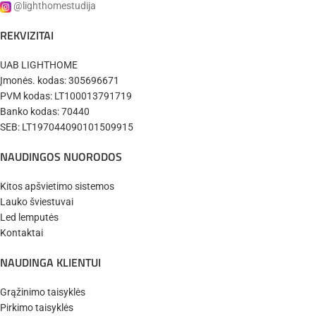
@lighthomestudija
REKVIZITAI
UAB LIGHTHOME
Įmonės. kodas: 305696671
PVM kodas: LT100013791719
Banko kodas: 70440
SEB: LT197044090101509915
NAUDINGOS NUORODOS
Kitos apšvietimo sistemos
Lauko šviestuvai
Led lemputės
Kontaktai
NAUDINGA KLIENTUI
Grąžinimo taisyklės
Pirkimo taisyklės