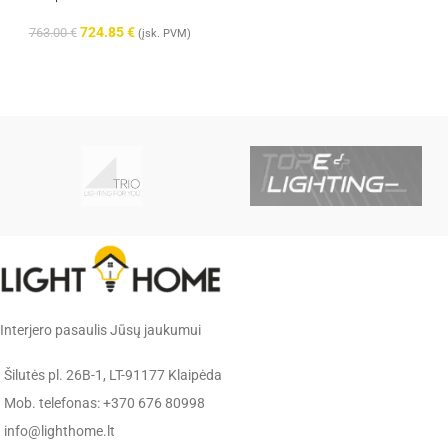
724.85
€
763.00
€
(įsk. PVM)
Interjero pasaulis Jūsų jaukumui
Šilutės pl. 26B-1, LT-91177 Klaipėda
Mob. telefonas: +370 676 80998
info@lighthome.lt