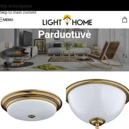
Skip to navigation
Skip to main content
MENU
Parduotuvė
Rodomi visi rezultatai: 3
Show sidebar
KUTEK Classic (Lenkija)
Clear filters