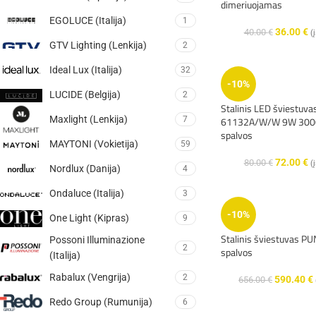
dimeriuojamas
EGOLUCE (Italija)
1
36.00
€
40.00
€
(
GTV Lighting (Lenkija)
2
Ideal Lux (Italija)
32
-10%
LUCIDE (Belgija)
2
Stalinis LED šviestuva
Maxlight (Lenkija)
61132A/W/W 9W 3000
7
spalvos
MAYTONI (Vokietija)
59
72.00
€
80.00
€
(
Nordlux (Danija)
4
Ondaluce (Italija)
3
-10%
One Light (Kipras)
9
Stalinis šviestuvas P
Possoni Illuminazione
2
spalvos
(Italija)
Rabalux (Vengrija)
2
590.40
€
656.00
€
Redo Group (Rumunija)
6