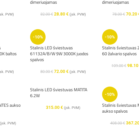
dimeriuojamas
dimeriuojamas
28.80
€
70.20
32.00
€
78.00
€
įsk. PVM)
(įsk. PVM)
-10%
-10%
s
Stalinis LED šviestuvas
Stalinis šviestuva
K baltos
61132A/B/W 9W 3000K juodos
60 žalvario spalvos
spalvos
98.1
109.00
€
72.00
€
80.00
€
įsk. PVM)
(įsk. PVM)
Stalinis LED šviestuvas MATITA
-10%
6.2W
UNTES aukso
Stalinis šviestuv
315.00
€
(įsk. PVM)
aukso spalvos
367.2
408.00
€
(įsk. PVM)