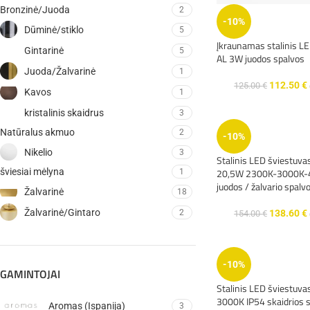
Bronzinė/Juoda
2
-10%
Dūminė/stiklo
5
Įkraunamas stalinis L
Gintarinė
5
AL 3W juodos spalvos
Juoda/Žalvarinė
1
112.50
€
125.00
€
Kavos
1
kristalinis skaidrus
3
Natūralus akmuo
2
-10%
Nikelio
3
Stalinis LED šviestu
20,5W 2300K-3000K-
šviesiai mėlyna
1
juodos / žalvario spalv
Žalvarinė
18
Žalvarinė/Gintaro
2
138.60
€
154.00
€
-10%
GAMINTOJAI
Stalinis LED šviestuv
3000K IP54 skaidrios s
Aromas (Ispanija)
3