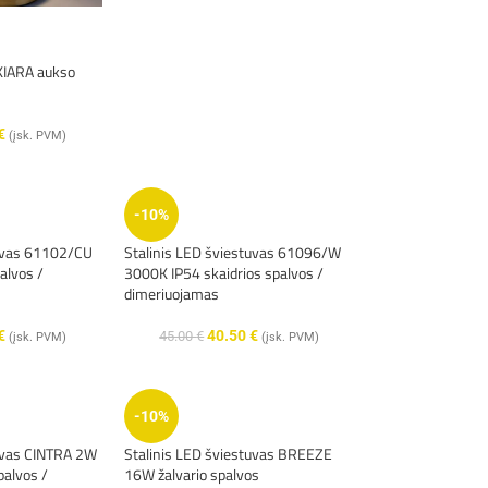
 KIARA aukso
€
(įsk. PVM)
-10%
tuvas 61102/CU
Stalinis LED šviestuvas 61096/W
alvos /
3000K IP54 skaidrios spalvos /
dimeriuojamas
€
40.50
€
45.00
€
(įsk. PVM)
(įsk. PVM)
-10%
tuvas CINTRA 2W
Stalinis LED šviestuvas BREEZE
alvos /
16W žalvario spalvos