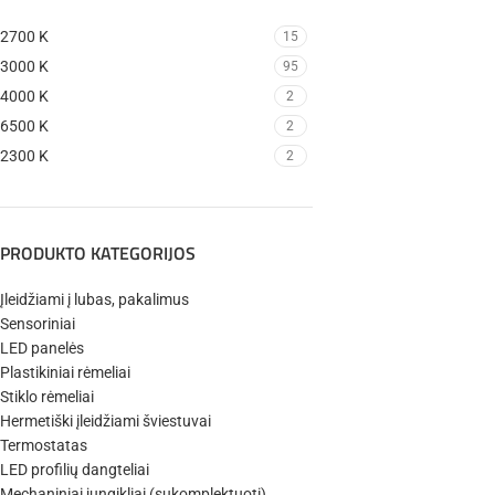
2700 K
15
3000 K
95
4000 K
2
6500 K
2
2300 K
2
PRODUKTO KATEGORIJOS
Įleidžiami į lubas, pakalimus
Sensoriniai
LED panelės
Plastikiniai rėmeliai
Stiklo rėmeliai
Hermetiški įleidžiami šviestuvai
Termostatas
LED profilių dangteliai
Mechaniniai jungikliai (sukomplektuoti)