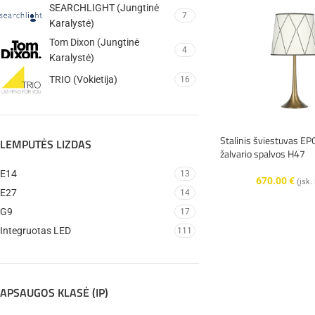
SEARCHLIGHT (Jungtinė
7
Karalystė)
Tom Dixon (Jungtinė
4
Karalystė)
TRIO (Vokietija)
16
Stalinis šviestuvas E
LEMPUTĖS LIZDAS
žalvario spalvos H47
E14
13
670.00
€
(įsk
E27
14
G9
17
Integruotas LED
111
APSAUGOS KLASĖ (IP)