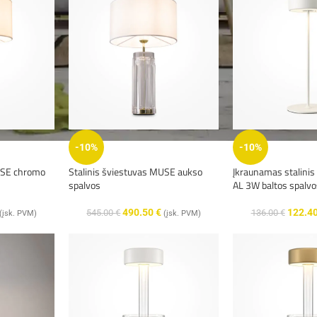
-10%
-10%
USE chromo
Stalinis šviestuvas MUSE aukso
Įkraunamas stalinis
spalvos
AL 3W baltos spalv
490.50
€
122.4
545.00
€
136.00
€
(įsk. PVM)
(įsk. PVM)