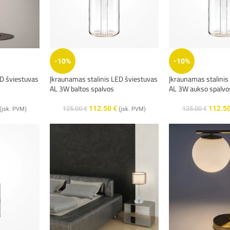
-10%
-10%
ED šviestuvas
Įkraunamas stalinis LED šviestuvas
Įkraunamas stalinis
AL 3W baltos spalvos
AL 3W aukso spalvo
112.50
€
112.5
125.00
€
125.00
€
(įsk. PVM)
(įsk. PVM)