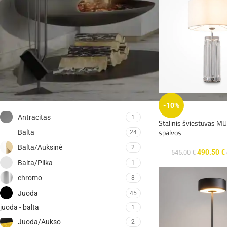
FILTRUOTI
SPALVA
-10%
Antracitas
1
Stalinis šviestuvas M
spalvos
Balta
24
Balta/Auksinė
2
490.50
€
545.00
€
Balta/Pilka
1
chromo
8
Juoda
45
juoda - balta
1
Juoda/Aukso
2