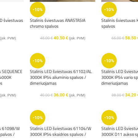
-10%
-10%
ED šviestuvas
Stalinis šviestuvas ANASTASIA
Stalinis šviestuvas
chromo spalvos
spalvos
40.50
€
58.50
45.00
€
65.00
€
(įsk. PVM)
(įsk. PVM)
-10%
-10%
vas SEQUENCE
Stalinis LED šviestuvas 61102/AL
Stalinis LED švies
4000K
3000K IP54 aliuminio spalvos /
3000K IP54 vario sp
os
dimeriuojamas
dimeriuojamas
36.00
€
34.20
40.00
€
38.00
€
(įsk. PVM)
(įsk. PVM)
-10%
-10%
as 61098/W
Stalinis LED šviestuvas 61104/W
Stalinis LED švies
palvos /
3000K IP54 skaidrios spalvos /
3000K D11 aukso sp