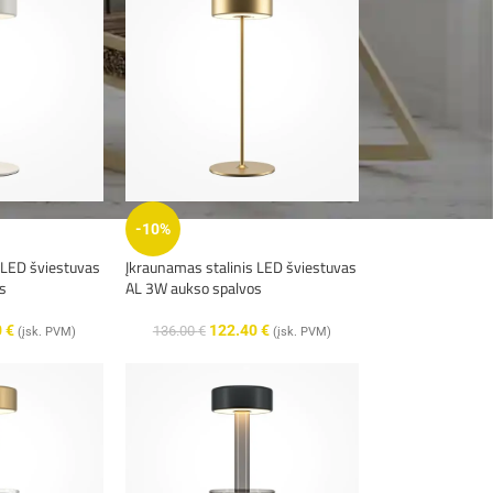
-10%
 LED šviestuvas
Įkraunamas stalinis LED šviestuvas
os
AL 3W aukso spalvos
0
€
122.40
€
136.00
€
(įsk. PVM)
(įsk. PVM)