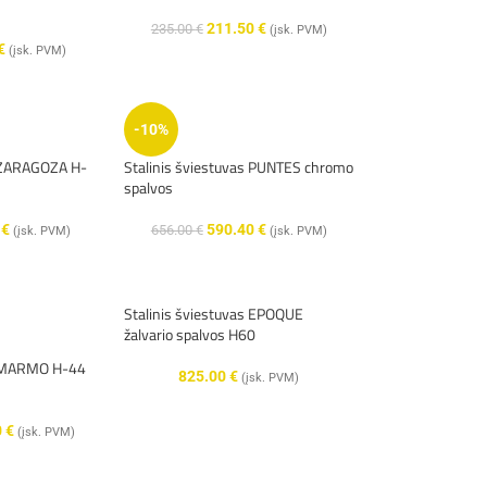
211.50
€
235.00
€
(įsk. PVM)
€
(įsk. PVM)
-10%
s ZARAGOZA H-
Stalinis šviestuvas PUNTES chromo
spalvos
0
€
590.40
€
656.00
€
(įsk. PVM)
(įsk. PVM)
Stalinis šviestuvas EPOQUE
žalvario spalvos H60
as MARMO H-44
825.00
€
(įsk. PVM)
0
€
(įsk. PVM)