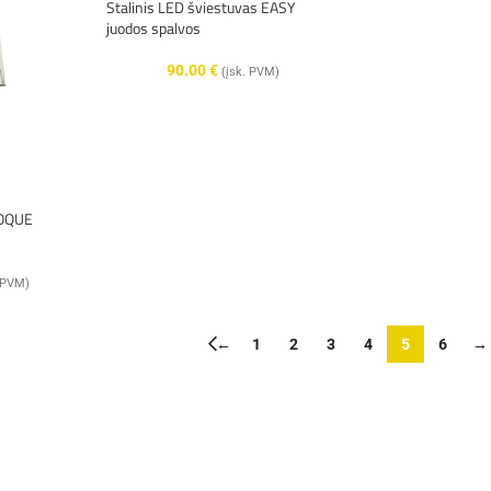
Stalinis LED šviestuvas EASY
juodos spalvos
90.00
€
(įsk. PVM)
POQUE
. PVM)
←
1
2
3
4
5
6
→