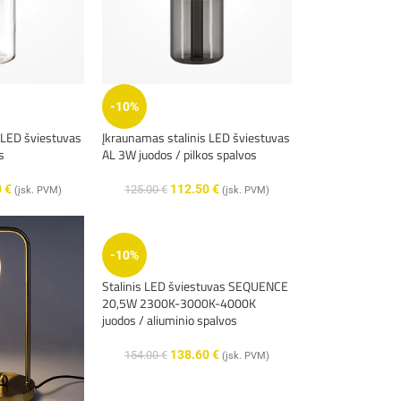
-10%
 LED šviestuvas
Įkraunamas stalinis LED šviestuvas
s
AL 3W juodos / pilkos spalvos
0
€
112.50
€
125.00
€
(įsk. PVM)
(įsk. PVM)
-10%
Stalinis LED šviestuvas SEQUENCE
20,5W 2300K-3000K-4000K
juodos / aliuminio spalvos
138.60
€
154.00
€
(įsk. PVM)