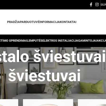
SIU
PRADŽIA
PARDUOTUVĖ
INFORMACIJA
KONTAKTAI
IETIMO SPRENDIMAI
LEMPUTĖS
ELEKTROS INSTALIACIJA
GAMINTOJAI
AKCIJ
alo šviestuvai,
šviestuvai