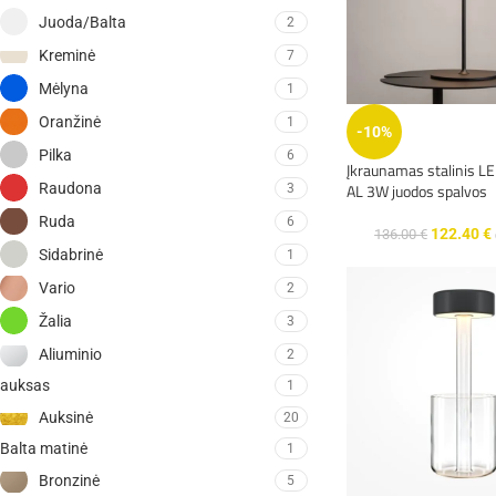
Juoda/Balta
2
Kreminė
7
Mėlyna
1
Oranžinė
1
-10%
Pilka
6
Įkraunamas stalinis L
Raudona
AL 3W juodos spalvos
3
Ruda
6
122.40
€
136.00
€
Sidabrinė
1
Vario
2
Žalia
3
Aliuminio
2
auksas
1
Auksinė
20
Balta matinė
1
Bronzinė
5