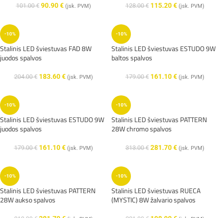
90.90
€
115.20
€
101.00
€
128.00
€
(įsk. PVM)
(įsk. PVM)
-10%
-10%
Stalinis LED šviestuvas FAD 8W
Stalinis LED šviestuvas ESTUDO 9W
juodos spalvos
baltos spalvos
183.60
€
161.10
€
204.00
€
179.00
€
(įsk. PVM)
(įsk. PVM)
-10%
-10%
Stalinis LED šviestuvas ESTUDO 9W
Stalinis LED šviestuvas PATTERN
juodos spalvos
28W chromo spalvos
161.10
€
281.70
€
179.00
€
313.00
€
(įsk. PVM)
(įsk. PVM)
-10%
-10%
Stalinis LED šviestuvas PATTERN
Stalinis LED šviestuvas RUECA
28W aukso spalvos
(MYSTIC) 8W žalvario spalvos