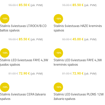
85.50
€
85.50
€
95.00
€
95.00
€
(įsk. PVM)
(įsk. PVM)
-10%
-10%
Stalinis šviestuvas LT.ROCK/B.CO
Stalinis šviestuvas HAZE kreminės
baltos spalvos
spalvos
85.50
€
45.00
€
95.00
€
50.00
€
(įsk. PVM)
(įsk. PVM)
-10%
-10%
Stalinis LED šviestuvas FAYE 4,3W
Stalinis LED šviestuvas FAYE 4,3W
juodos spalvos
kreminės spalvos
72.90
€
72.90
€
81.00
€
81.00
€
(įsk. PVM)
(įsk. PVM)
-10%
-10%
Stalinis šviestuvas CERA žalvario
Stalinis LED šviestuvas PLONS 12W
spalvos
žalvario spalvos