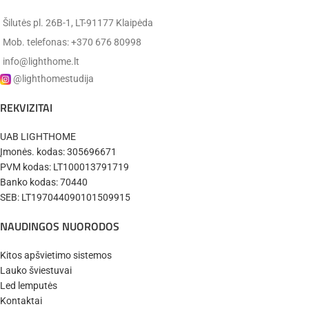
Šilutės pl. 26B-1, LT-91177 Klaipėda
Mob. telefonas: +370 676 80998
info@lighthome.lt
@lighthomestudija
REKVIZITAI
UAB LIGHTHOME
Įmonės. kodas: 305696671
PVM kodas: LT100013791719
Banko kodas: 70440
SEB: LT197044090101509915
NAUDINGOS NUORODOS
Kitos apšvietimo sistemos
Lauko šviestuvai
Led lemputės
Kontaktai