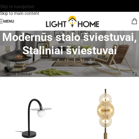
Skip to navigation
Skip to main content
MENU
Modernūs stalo šviestuvai,
Staliniai šviestuvai
Rodoma 91–120 iš 159
Show sidebar