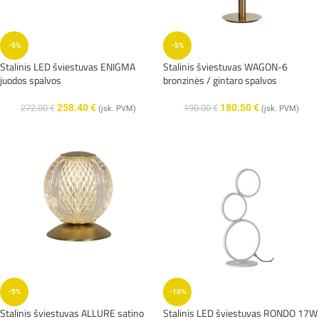
-5%
-5%
Stalinis LED šviestuvas ENIGMA
Stalinis šviestuvas WAGON-6
juodos spalvos
bronzinės / gintaro spalvos
258.40
€
180.50
€
272.00
€
190.00
€
(įsk. PVM)
(įsk. PVM)
-5%
-10%
Stalinis šviestuvas ALLURE satino
Stalinis LED šviestuvas RONDO 17W