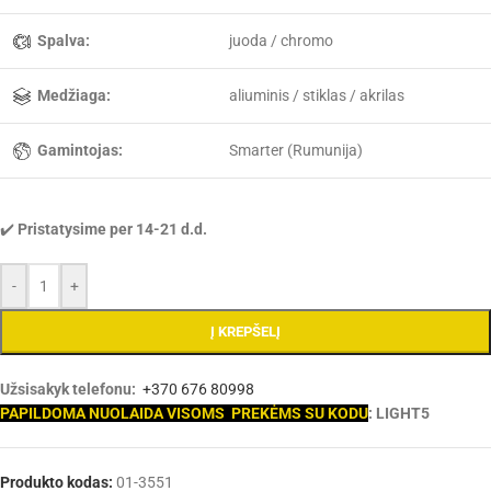
Spalva:
juoda / chromo
Medžiaga:
aliuminis / stiklas / akrilas
Gamintojas:
Smarter (Rumunija)
✔️
Pristatysime per 14-21 d.d.
-
+
Į KREPŠELĮ
Užsisakyk telefonu:
+370 676 80998
PAPILDOMA NUOLAIDA VISOMS PREKĖMS SU KODU
: LIGHT5
Produkto kodas:
01-3551