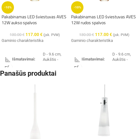
-10%
-10%
Pakabinamas LED šviestuvas AVES
Pakabinamas LED šviestuvas AVES
12W aukso spalvos
12W rudos spalvos
117.00
€
117.00
€
130.00
€
130.00
€
(įsk. PVM)
(įsk. PVM)
Gaminio charakteristika
Gaminio charakteristika
D - 9.6 cm,
D - 9.6 cm,
Išmatavimai:
Išmatavimai:
Aukštis -
Aukštis -
190 cm
190 cm
Panašūs produktai
Integruotas
Integruotas
LED 12W,
LED 12W,
Galingumas:
Galingumas:
3000K,
3000K,
720lm
720lm
IP20
IP20
Hermetiškumas:
Hermetiškumas:
Spalva:
aukso
Spalva:
ruda