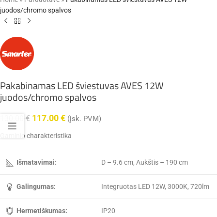
juodos/chromo spalvos
Pakabinamas LED šviestuvas AVES 12W
juodos/chromo spalvos
117.00
€
130.00
€
(įsk. PVM)
Gaminio charakteristika
Išmatavimai:
D – 9.6 cm, Aukštis – 190 cm
Galingumas:
Integruotas LED 12W, 3000K, 720lm
Hermetiškumas:
IP20