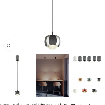
Click to enlarge
Home
»
Parduotuvė
»
Pakabinamas LED šviestuvas AVES 12W