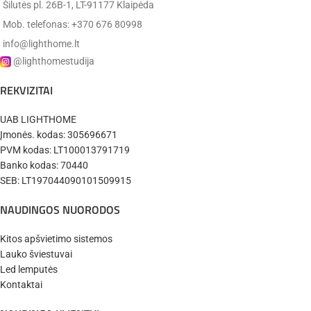
Šilutės pl. 26B-1, LT-91177 Klaipėda
Medžiaga:
stiklas
metalas /
Mob. telefonas: +370 676 80998
Medžiaga:
stiklas
info@lighthome.lt
Ideal Lux
Gamintojas:
(Italija)
@lighthomestudija
Ideal lux
Gamintojas:
(Italija)
REKVIZITAI
✔️
Pristatysime per 7-12 d.d.
UAB LIGHTHOME
✔️
Pristatysime per 7-10 d.d.
Įmonės. kodas: 305696671
PVM kodas: LT100013791719
Banko kodas: 70440
SEB: LT197044090101509915
NAUDINGOS NUORODOS
Kitos apšvietimo sistemos
Lauko šviestuvai
Led lemputės
Kontaktai