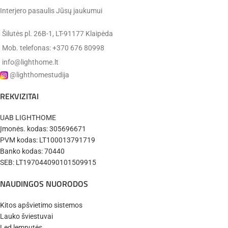
Spalva:
pilka
Interjero pasaulis Jūsų jaukumui
Medžiaga:
plastikas
Šilutės pl. 26B-1, LT-91177 Klaipėda
Mob. telefonas: +370 676 80998
EGLO
Gamintojas:
info@lighthome.lt
(Austrija)
@lighthomestudija
REKVIZITAI
✔️
Pristatysime per 10-14 d.d.
UAB LIGHTHOME
Įmonės. kodas: 305696671
PVM kodas: LT100013791719
Banko kodas: 70440
SEB: LT197044090101509915
NAUDINGOS NUORODOS
Kitos apšvietimo sistemos
Lauko šviestuvai
Led lemputės