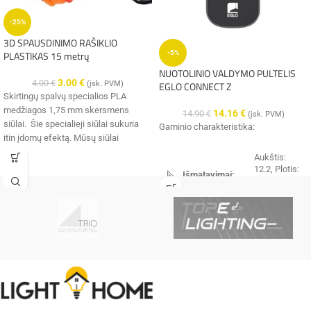
-25%
3D SPAUSDINIMO RAŠIKLIO
PLASTIKAS 15 metrų
-5%
NUOTOLINIO VALDYMO PULTELIS
3.00
€
4.00
€
(įsk. PVM)
EGLO CONNECT Z
Skirtingų spalvų specialios PLA
medžiagos 1,75 mm skersmens
14.16
€
14.90
€
(įsk. PVM)
siūlai. Šie specialieji siūlai sukuria
Gaminio charakteristika:
itin įdomų efektą. Mūsų siūlai
pagaminti iš organinių siūlų, kuris
Aukštis:
pasižymi dideliu patvarumu ir lengvu
12.2, Plotis:
Išmatavimai:
apdirbimu. Naudodami mūsų "3D"
1,8, Ilgis
5.4 cm
rašiklio ar spausdintuvo priedus galite
sukurti įdomius ir labai
ekstravagantiškus meno kūrinius.
Garantija
2 metai
Storis: 1,75mm
Vienos gijos ilgis 5m.
IP 20
Hermetiškumas:
Komplekte: 3 spalvos x 5 m
✔️
Pristatysime per 1-3 d.d.
juoda /