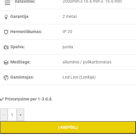
Išmatavimai:
2000mm x 16.6 mm x 16.6 mm
Garantija
2 metai
Hermetiškumas:
IP 20
Spalva:
juoda
Medžiaga:
aliuminis / polikarbonatas
Gamintojas:
Led Line (Lenkija)
✔️
Pristatysime per 1-3 d.d.
-
+
Į KREPŠELĮ